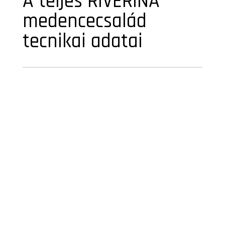
A teljes RIVERINA
medencecsalád
tecnikai adatai