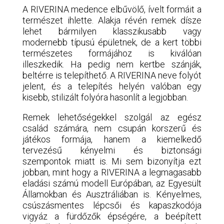
A RIVERINA medence elbűvölő, ívelt formáit a
természet ihlette. Alakja révén remek dísze
lehet bármilyen klasszikusabb vagy
modernebb típusú épületnek, de a kert többi
természetes formájához is kiválóan
illeszkedik. Ha pedig nem kertbe szánják,
beltérre is telepíthető. A RIVERINA neve folyót
jelent, és a telepítés helyén valóban egy
kisebb, stilizált folyóra hasonlít a legjobban.
Remek lehetőségekkel szolgál az egész
család számára, nem csupán korszerű és
játékos formája, hanem a kiemelkedő
tervezésű kényelmi és biztonsági
szempontok miatt is. Mi sem bizonyítja ezt
jobban, mint hogy a RIVERINA a legmagasabb
eladási számú modell Európában, az Egyesült
Államokban és Ausztráliában is. Kényelmes,
csúszásmentes lépcsői és kapaszkodója
vigyáz a fürdőzők épségére, a beépített