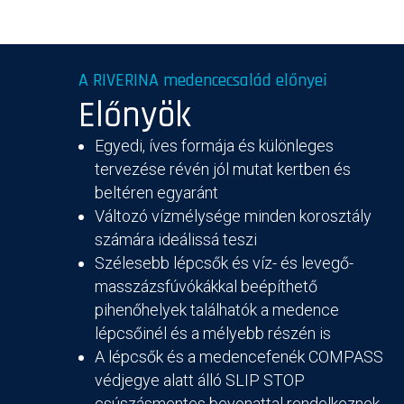
A RIVERINA medencecsalád előnyei
Előnyök
Egyedi, íves formája és különleges
tervezése révén jól mutat kertben és
beltéren egyaránt
Változó vízmélysége minden korosztály
számára ideálissá teszi
Szélesebb lépcsők és víz- és levegő-
masszázsfúvókákkal beépíthető
pihenőhelyek találhatók a medence
lépcsőinél és a mélyebb részén is
A lépcsők és a medencefenék COMPASS
védjegye alatt álló SLIP STOP
csúszásmentes bevonattal rendelkeznek